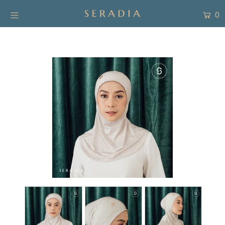
0
New Arrivals
Shop
Collection
SALE
About
Form Pembayaran
Free Gift
Login or create an account