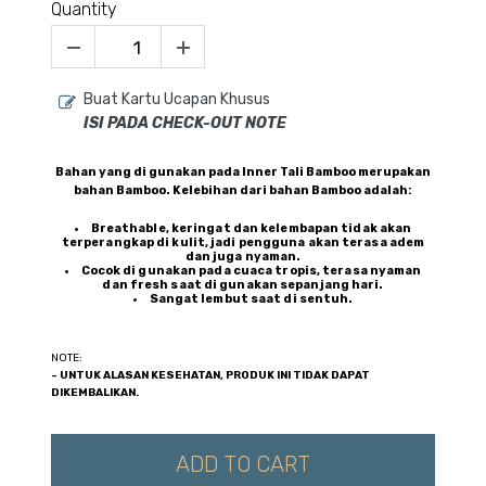
Quantity
Buat Kartu Ucapan Khusus
ISI PADA CHECK-OUT NOTE
Bahan yang di gunakan pada Inner Tali Bamboo merupakan
bahan Bamboo. Kelebihan dari bahan Bamboo adalah:
Breathable, keringat dan kelembapan tidak akan
terperangkap di kulit, jadi pengguna akan terasa adem
dan juga nyaman.
Cocok di gunakan pada cuaca tropis, terasa nyaman
dan fresh saat di gunakan sepanjang hari.
Sangat lembut saat di sentuh.
NOTE:
- UNTUK ALASAN KESEHATAN, PRODUK INI TIDAK DAPAT
DIKEMBALIKAN.
ADD TO CART